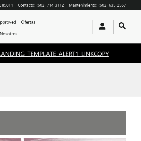
Z
85014
Contacto
:
(602) 714-3112
Mantenimiento
:
(602) 635-2567
Approved
Ofertas
 Nosotros
LANDING_TEMPLATE_ALERT1_LINKCOPY