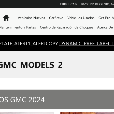
1188 E CAMELBACK RD
PHOENIX
,
A
Inicio
Vehículos Nuevos
CarBravo
Vehículos Usados
Get Pre-
Mantenimiento y Partes
Centro de Reparación de Choques
Acerca De
LATE_ALERT1_ALERTCOPY
DYNAMIC_PREF_LABEL_
_GMC_MODELS_2
OS GMC 2024